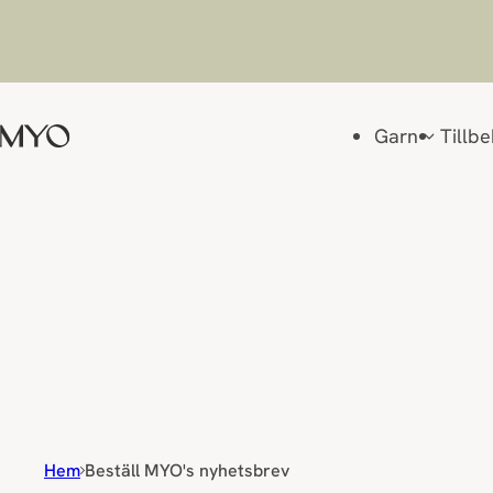
Hoppa till innehåll
Garn
Tillb
Hem
Beställ MYO's nyhetsbrev