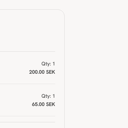
t
,
s
e
r
u
m
,
Qty: 1
p
200.00 SEK
a
r
f
Qty: 1
y
65.00 SEK
m
.
.