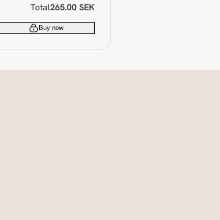
Total
265.00 SEK
.
Buy now